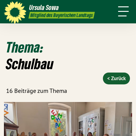
mich
Sprache
Ursula
Sowa
Newsletter
Transparenz
Kontakt
Mitglied des Bayerischen Landtags
Thema:
Schulbau
< Zurück
16 Beiträge zum Thema