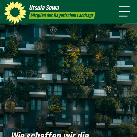
mich
Sprache
Ursula
Sowa
Newsletter
Transparenz
Kontakt
Mitglied des Bayerischen Landtags
Wie schaffen wir die