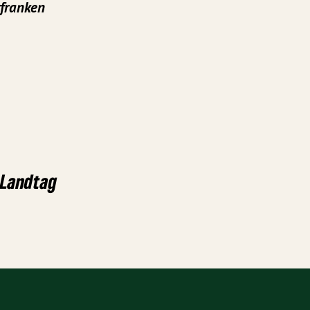
rfranken
m Landtag