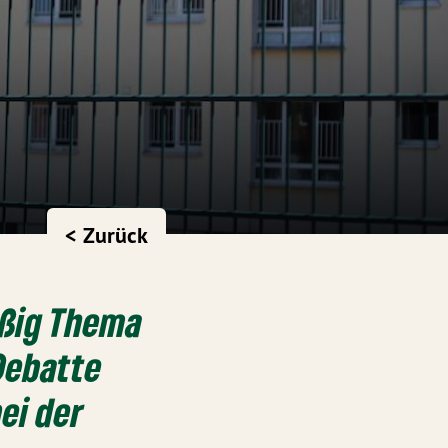
< Zurück
äßig Thema
 Debatte
ei der