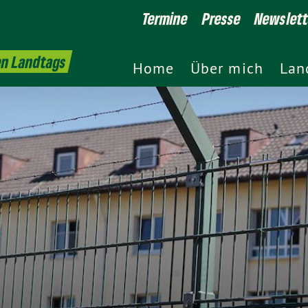
Termine
Presse
Newslett
en Landtags
Home
Über mich
Lan