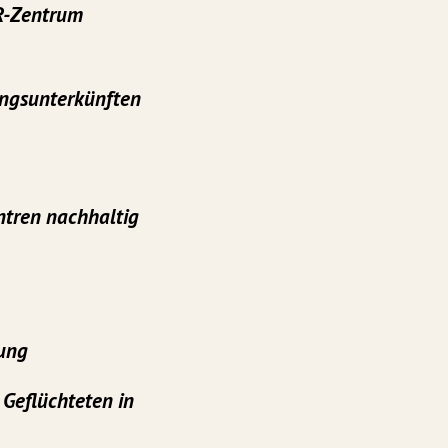
ER-Zentrum
lingsunterkünften
ntren nachhaltig
ung
 Geflüchteten in