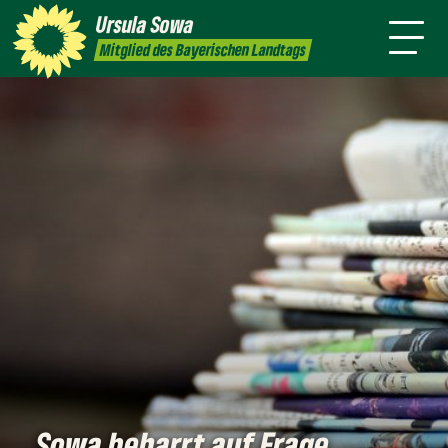
mich
Sprache
Ursula
Sowa
Newsletter
Transparenz
Kontakt
Mitglied des Bayerischen Landtags
Sowa beharrt auf Frage