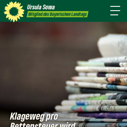
mich
Sprache
Ursula
Sowa
Newsletter
Transparenz
Kontakt
Mitglied des Bayerischen Landtags
Klageweg pro
Bettensteuer wird