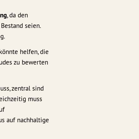
ung
, da den
 Bestand seien.
g.
 könnte helfen, die
äudes zu bewerten
ss, zentral sind
leichzeitig muss
uf
us auf nachhaltige