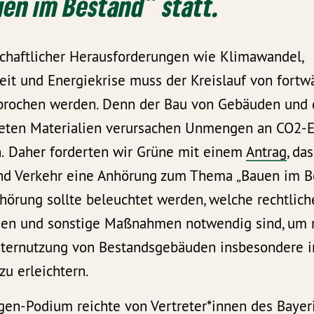
en im Bestand“ statt.
schaftlicher Herausforderungen wie Klimawandel,
it und Energiekrise muss der Kreislauf von fort
rochen werden. Denn der Bau von Gebäuden und d
deten Materialien verursachen Unmengen an CO2-
.
Daher forderten wir Grüne mit einem
Antrag
, da
nd Verkehr eine Anhörung zum Thema „Bauen im Be
örung sollte beleuchtet werden, welche rechtlich
n und sonstige Maßnahmen notwendig sind, um n
iternutzung von Bestandsgebäuden insbesondere 
u erleichtern.
gen-Podium reichte von Vertreter*innen des Bayer