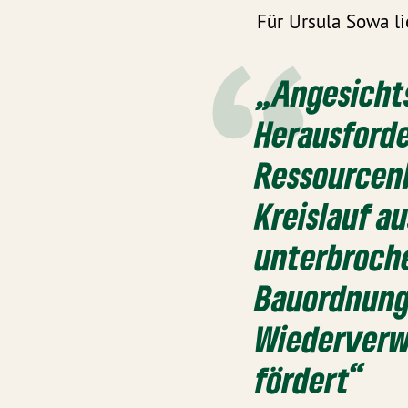
Für Ursula Sowa li
„Angesichts
Herausford
Ressourcenk
Kreislauf a
unterbroche
Bauordnung,
Wiederverw
fördert“