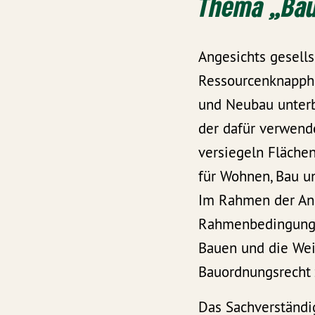
Thema „Bau
Angesichts gesell
Ressourcenknapphe
und Neubau unterb
der dafür verwen
versiegeln Flächen
für Wohnen, Bau u
Im Rahmen der Anh
Rahmenbedingunge
Bauen und die We
Bauordnungsrecht z
Das Sachverständi