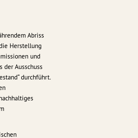
währendem Abriss
ie Herstellung
Emissionen und
ss der Ausschuss
stand“ durchführt.
en
achhaltiges
im
ischen