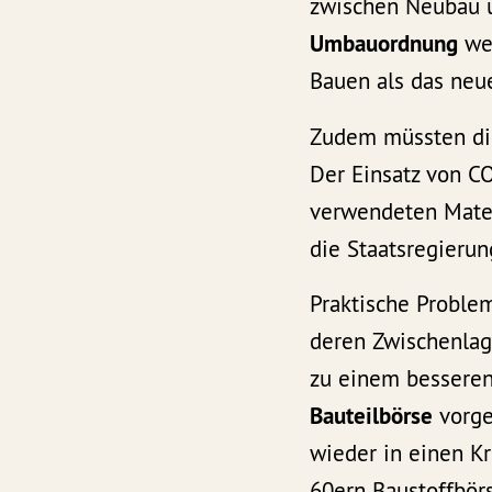
zwischen Neubau 
Umbauordnung
wei
Bauen als das neu
Zudem müssten d
Der Einsatz von CO
verwendeten Materi
die Staatsregierun
Praktische Problem
deren Zwischenlag
zu einem besseren 
Bauteilbörse
vorge
wieder in einen Kr
60ern Baustoffbör