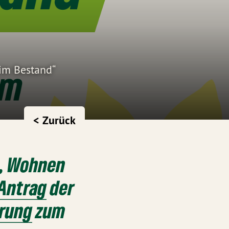
im Bestand“
< Zurück
n, Wohnen
Antrag
der
rung
zum