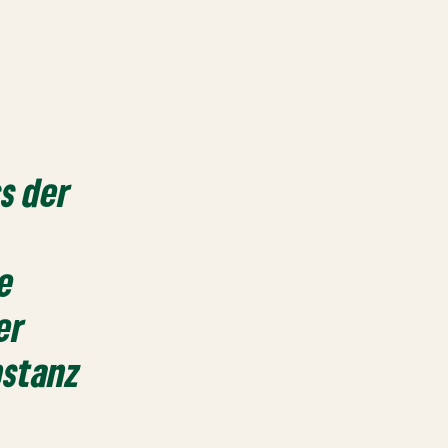
s der
e
er
stanz