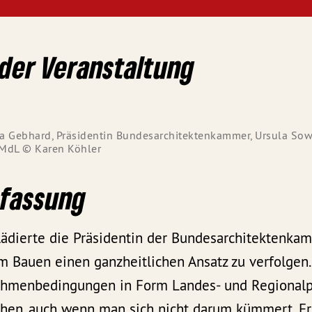
der Veranstaltung
ea Gebhard, Präsidentin Bundesarchitektenkammer, Ursula Sow
 MdL © Karen Köhler
fassung
plädierte die Präsidentin der Bundesarchitektenka
m Bauen einen ganzheitlichen Ansatz zu verfolgen.
ahmenbedingungen in Form Landes- und Regionalp
ehen, auch wenn man sich nicht darum kümmert. Fr