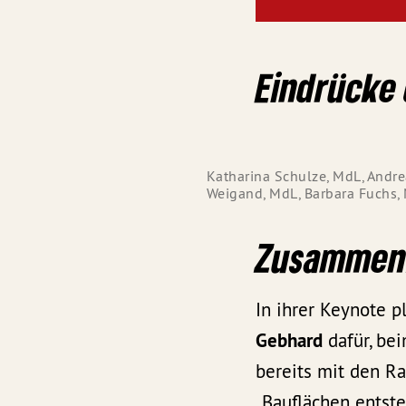
Eindrücke 
Katharina Schulze, MdL, Andr
Weigand, MdL, Barbara Fuchs,
Zusammen
In ihrer Keynote 
Gebhard
dafür, bei
bereits mit den R
„Bauflächen entst