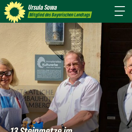
mich
Sprache
Ursula
Sowa
Newsletter
Transparenz
Kontakt
Mitglied des Bayerischen Landtags
13 Steinmetze im