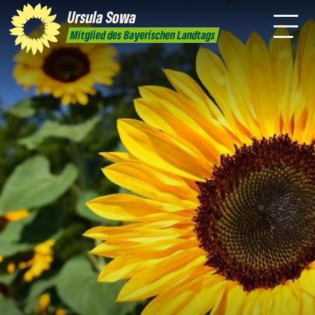
mich
Sprache
Ursula
Sowa
Newsletter
Transparenz
Kontakt
Mitglied des Bayerischen Landtags